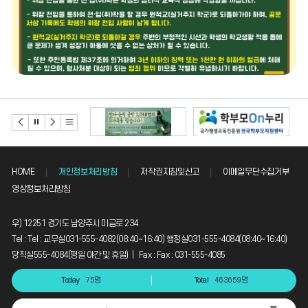
기
HOME
개인정보처리방침
저작권지침및신고
이메일무단수집거부
영상정보처리방침
우) 12251 경기도 남양주시 미금로 234
Tel : Tel : 교무실031-555-4082(08:40~16:40) 행정실031-555-4084(08:40~16:40)
당직실555-4084(평일 야간 및 휴일) | Fax : Fax : 031-555-4085
Today
75명
Total
463659명