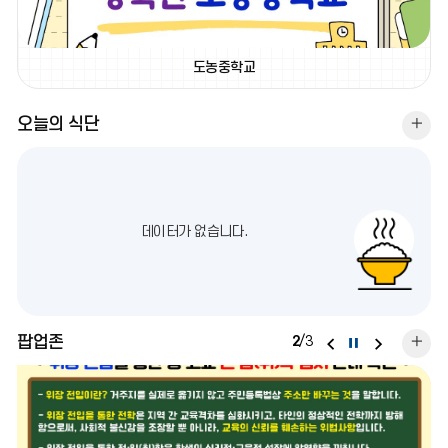
보
기
도농중학교
오늘의 식단
오
늘
의
식
데이터가 없습니다.
단
더
보
기
팝
팝
팝업존
팝
2
/
3
팝
업
업
업
업
존
존
존
더
이
다
정
전
음
보
지