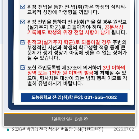
학교알리미
각종 서식
공지사항
공
지
2026학년도 2학년 문학글쓰기대회
사
2026.07
02
2026학년도 2학년 문학글쓰기대회 실시 계획 가. 대상: 2학년 전체 나. 일시: 2026.7.9.(목) ~ 7.10.(금) 국어(1-4반, 6반-8반),
항
게
시
2026년 여름방학 중 급식지원 신청
2026.07.02
글
2026청소년 통일캠프
2026.07.02
더
1일동안 열지 않음
1일동안 열지 않음
학부모 교육 포털 학부모On누리(학부모는 처음이라) 기념 이벤트
2026.07.02
보
2026년 박경리 전국 청소년 백일장 개최(강원도원주)
2026.07.02
기