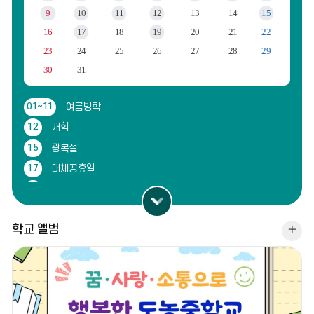
월,
9
10
11
12
13
14
15
화,
수,
16
17
18
19
20
21
22
목,
23
24
25
26
27
28
29
금,
토,
30
31
일
01~11
여름방학
12
개학
15
광복절
17
대체공휴일
19
공동체 학습의 날 [15시 일과 종료]
일
정
학교 앨범
학
더
교
보
앨
기
범
더