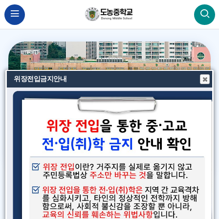
2026 물놀이 안전
위장전입금지안내
비
비
비
주
주
주
바로가기
서비스
얼
얼
얼
이
정
다
전
지
음