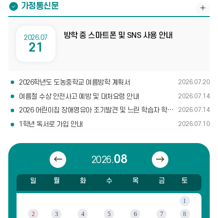
가정통신문
가
정
방학 중 스마트폰 및 SNS 사용 안내
통
2026.07
21
신
문
게
2026학년도 도농중학교 여름방학 계획서
2026.07.20
시
여름철 수상 안전사고 예방 및 대처요령 안내
2026.07.14
글
2026 어린이집 장애영유아 조기발견 및 느린 학습자 학부모 연수 신청 안내
2026.07.14
더
1학년 독서로 가입 안내
2026.07.10
보
기
08
2026.
이
다
전
음
일
월
화
수
목
금
토
캘
달
달
1
린
더
2
3
4
5
6
7
8
: